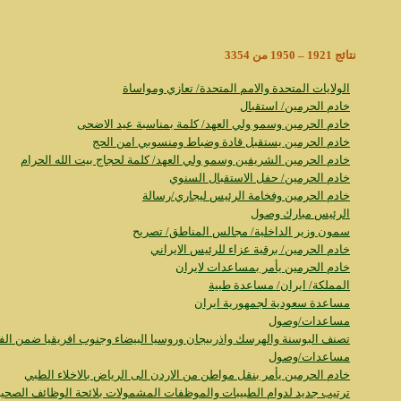
نتائج 1921 – 1950 من 3354
الولايات المتحدة والامم المتحدة/ تعازي ومواساة
خادم الحرمين/ استقبال
خادم الحرمين وسمو ولي العهد/ كلمة بمناسبة عيد الاضحى
خادم الحرمين يستقبل قادة وضباط ومنسوبي امن الحج
خادم الحرمين الشريفين وسمو ولي العهد/ كلمة لحجاج بيت الله الحرام
خادم الحرمين/ حفل الاستقبال السنوي
خادم الحرمين وفخامة الرئيس ليجاري/رسالة
الرئيس مبارك وصول
سمون وزير الداخلية/ مجالس المناطق/ تصريح
خادم الحرمين/ برقية عزاء للرئيس الايراني
خادم الحرمين يأمر بمساعدات لايران
المملكة/ ايران/ مساعدة طبية
مساعدة سعودية لجمهورية ايران
مساعدات/وصول
تصنف البوسنة والهرسك واذربيجان وروسيا البيضاء وجنوب افريقيا ضمن الفئ
مساعدات/وصول
خادم الحرمين يأمر بنقل مواطن من الاردن الى الرياض بالاخلاء الطبي
ترتيب جديد لدوام الطبيبات والموظفات المشمولات بلائحة الوظائف الصحي