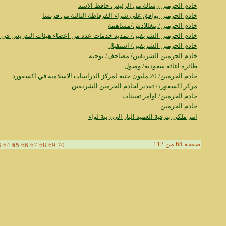
خادم الحرمين رسالة من الرئيس حافظ الاسد
خادم الحرمين يوافق على شراء الفرقاطة الثالثة من فرنسا
خادم الحرمين/ بنغللادش/مساهمة
خادم الحرمين الشريفين/ تمديد خدمات عدد من اعضاء هيئات التدريس في 
خادم الحرمين الشريفين/ استقبال
خادم الحرمين الشريفين/ مصاحف/ توجيه
طائرة اغاثة سعودية/ وصول
خادم الحرمين/ 20 مليون جنيه لمركز الدراسات الاسلامية في اكسفورد
مركز اكسفورد/ تقدير لخادم الحرمين الشريفين
خادم الحرمين/ اوامر تعيينات
خادم الحرمين
امر ملكي بترقية العميد البار الى رتبة لواء
صفحة
65
من 112
3
64
65
66
67
68
69
70