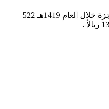
وبلغ عدد المشروعات الوقفية المنجزة خلال العام 1419هـ 522