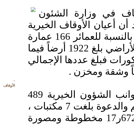
 في وزارة الشئون
 أن أعيان الأوقاف الخيرية
حتى نهاية العام المالي 1419هـ بلغت بالنسبة للعمائر 166 عمارة
وعدد الدكاكين بلغ 2181 دكاناً وعدد الأراضي بلغ 1922 أرضاً فيما
زرعة أما الحكورات فبلغ عددها الإجمالي
–
الأوقاف
وبلغت أعيان الأوقاف الخيرية لجوانب الشؤون الخيرية 489
وقفاً والأوقاف الخيرية لجوانب التعليم والدعوة بلغت 7 مكتبات ،
و949ر124 كتاباً وأخرى تحتوي على 672ر17 مخطوطة ومصورة